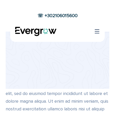
☏ +302106015600
MULTINATION
Home
Business
Multination
Company
Best Designer
Dynamically Development
Lorem ipsum dolor sit amet, consectetur adipiscing
elit, sed do eiusmod tempor incididunt ut labore et
dolore magna aliqua. Ut enim ad minim veniam, quis
nostrud exercitation ullamco laboris nisi ut aliquip