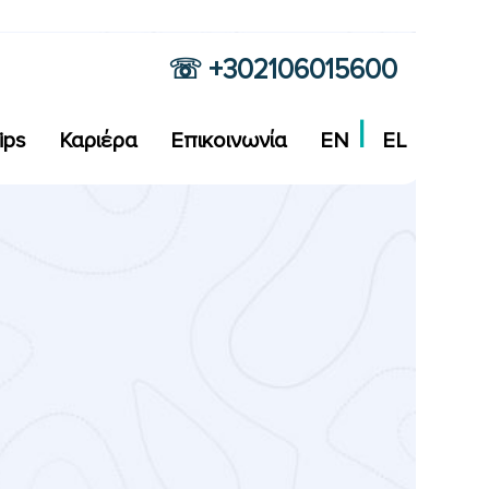
☏ +302106015600
ips
Καριέρα
Επικοινωνία
EN
EL
ό σήμα είτε για μια νέα διαδικτυακή