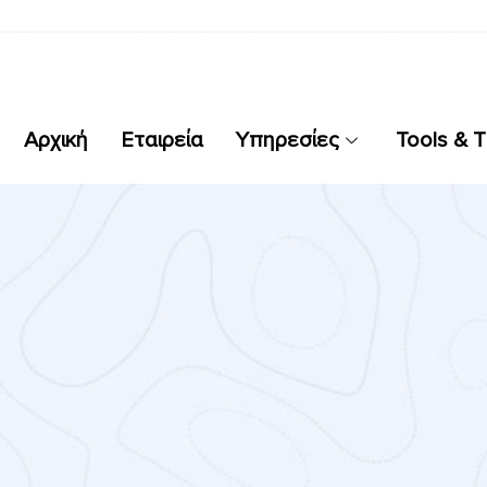
Αρχική
Εταιρεία
Υπηρεσίες
Tools & T
perience
ειά που κάναμε μαζί. Είτε πρόκειται για ένα εμπορικ
δύο πόδια.