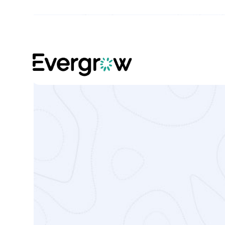
ΈΡΓΑ
Home
Έργα
Professional Ex
Είμαστε πραγματικά υπερήφανοι για τη δουλ
επιχείρηση, μπαίνουμε με πάθος και με τα 